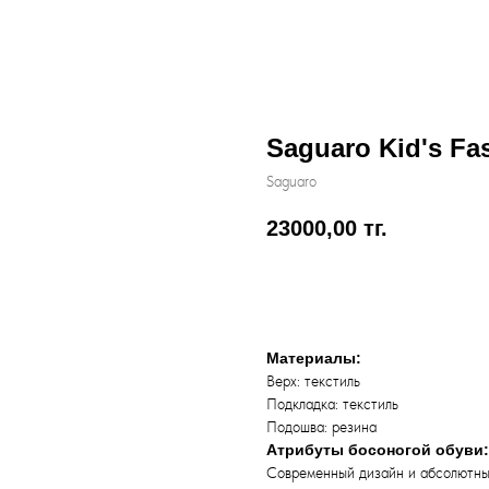
Saguaro Kid's Fas
Saguaro
23000,00
тг.
Добавить в корзину
Материалы:
Верх: текстиль
Подкладка: текстиль
Подошва: резина
Атрибуты босоногой обуви:
Современный дизайн и абсолютны