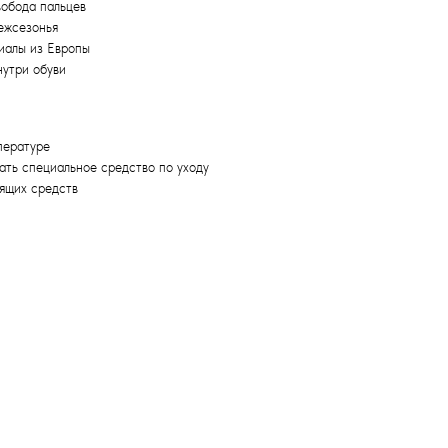
вобода пальцев
ежсезонья
иалы из Европы
нутри обуви
пературе
ать специальное средство по уходу
ящих средств