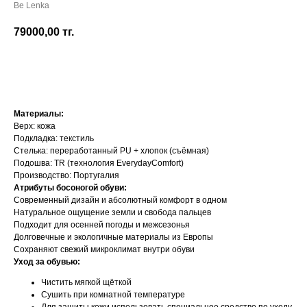
Be Lenka
79000,00
тг.
Добавить в корзину
Материалы:
Верх: кожа
Подкладка: текстиль
Стелька: переработанный PU + хлопок (съёмная)
Подошва: TR (технология EverydayComfort)
Производство: Португалия
Атрибуты босоногой обуви:
Современный дизайн и абсолютный комфорт в одном
Натуральное ощущение земли и свобода пальцев
Подходит для осенней погоды и межсезонья
Долговечные и экологичные материалы из Европы
Сохраняют свежий микроклимат внутри обуви
Уход за обувью:
Чистить мягкой щёткой
Сушить при комнатной температуре