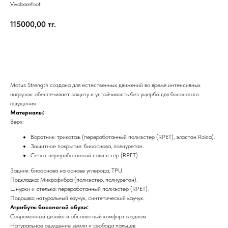
Vivobarefoot
115000,00
тг.
Добавить в корзину
Motus Strength создана для естественных движений во время интенсивных
нагрузок: обеспечивает защиту и устойчивость без ущерба для босоногого
ощущения.
Материалы:
Верх:
Воротник: трикотаж (переработанный полиэстер (RPET), эластан Roica).
Защитное покрытие: биооснова, полиуретан.
Сетка: переработанный полиэстер (RPET).
Задник: биооснова на основе углерода, TPU.
Подкладка: Микрофибра (полиэстер, полиуретан).
Шнурки и стелька: переработанный полиэстер (RPET).
Подошва: натуральный каучук, синтетический каучук.
Атрибуты босоногой обуви:
Современный дизайн и абсолютный комфорт в одном
Натуральное ощущение земли и свобода пальцев