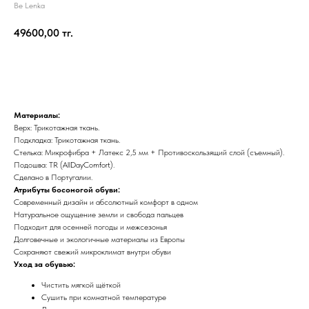
Be Lenka
49600,00
тг.
Добавить в корзину
Материалы:
Верх: Трикотажная ткань.
Подкладка: Трикотажная ткань.
Стелька: Микрофибра + Латекс 2,5 мм + Противоскользящий слой (съемный).
Подошва: TR (AllDayComfort).
Сделано в Португалии.
Атрибуты босоногой обуви:
Современный дизайн и абсолютный комфорт в одном
Натуральное ощущение земли и свобода пальцев
Подходит для осенней погоды и межсезонья
Долговечные и экологичные материалы из Европы
Сохраняют свежий микроклимат внутри обуви
Уход за обувью:
Чистить мягкой щёткой
Сушить при комнатной температуре