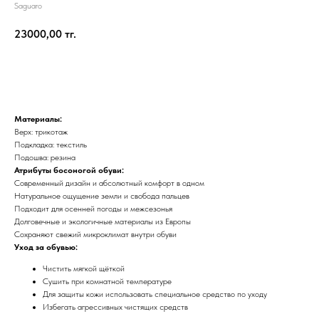
Saguaro
23000,00
тг.
Добавить в корзину
Материалы:
Верх: трикотаж
Подкладка: текстиль
Подошва: резина
Атрибуты босоногой обуви:
Современный дизайн и абсолютный комфорт в одном
Натуральное ощущение земли и свобода пальцев
Подходит для осенней погоды и межсезонья
Долговечные и экологичные материалы из Европы
Сохраняют свежий микроклимат внутри обуви
Уход за обувью:
Чистить мягкой щёткой
Сушить при комнатной температуре
Для защиты кожи использовать специальное средство по уходу
Избегать агрессивных чистящих средств