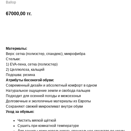
Ballop
67000,00
тг.
Добавить в корзину
Материалы:
Верх: сетка (полиэстер, спандекс), микрофибра
Стельки:
1) EVA-пена, сетка (полиэстер)
2) Целлюлоза, кальций
Подошва: резина
Атрибуты босоногой обуви:
Современный дизайн и абсолютный комфорт в одном
Натуральное ощущение земли и свобода пальцев
Подходит для осенней погоды и межсезонья
Долговечные и экологичные материалы из Европы
Сохраняют свежий микроклимат внутри обуви
Уход за обувью:
Чистить мягкой щёткой
Сушить при комнатной температуре